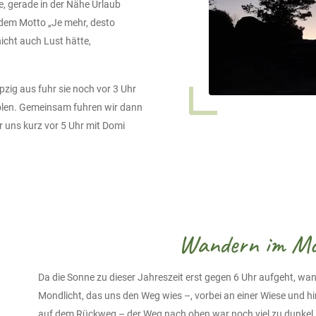
, gerade in der Nähe Urlaub
 dem Motto „Je mehr, desto
nicht auch Lust hätte,
zig aus fuhr sie noch vor 3 Uhr
olen. Gemeinsam fuhren wir dann
 uns kurz vor 5 Uhr mit Domi
Wandern im Mo
Da die Sonne zu dieser Jahreszeit erst gegen 6 Uhr aufgeht, wa
Mondlicht, das uns den Weg wies –, vorbei an einer Wiese und hin
auf dem Rückweg – der Weg nach oben war noch viel zu dunkel, 