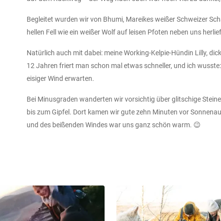
Begleitet wurden wir von Bhumi, Mareikes weißer Schweizer Schä
hellen Fell wie ein weißer Wolf auf leisen Pfoten neben uns herlief
Natürlich auch mit dabei: meine Working-Kelpie-Hündin Lilly, d
12 Jahren friert man schon mal etwas schneller, und ich wusst
eisiger Wind erwarten.
Bei Minusgraden wanderten wir vorsichtig über glitschige Stein
bis zum Gipfel. Dort kamen wir gute zehn Minuten vor Sonnenau
er den Kulissen
Hinter den Kulissen
Hinter
und des beißenden Windes war uns ganz schön warm. 😉