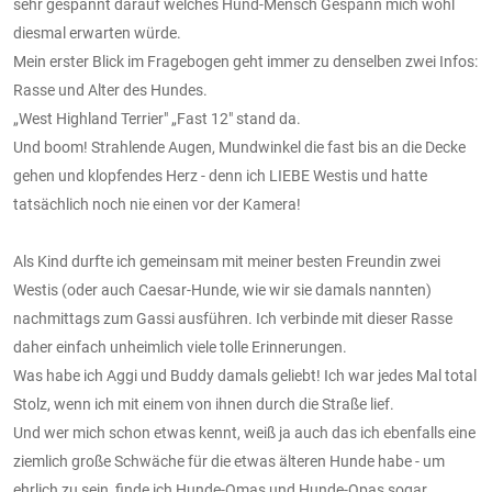
sehr gespannt darauf welches Hund-Mensch Gespann mich wohl
diesmal erwarten würde.
Mein erster Blick im Fragebogen geht immer zu denselben zwei Infos:
Rasse und Alter des Hundes.
„West Highland Terrier" „Fast 12" stand da.
Und boom! Strahlende Augen, Mundwinkel die fast bis an die Decke
gehen und klopfendes Herz - denn ich LIEBE Westis und hatte
tatsächlich noch nie einen vor der Kamera!
Als Kind durfte ich gemeinsam mit meiner besten Freundin zwei
Westis (oder auch Caesar-Hunde, wie wir sie damals nannten)
nachmittags zum Gassi ausführen. Ich verbinde mit dieser Rasse
daher einfach unheimlich viele tolle Erinnerungen.
Was habe ich Aggi und Buddy damals geliebt! Ich war jedes Mal total
Stolz, wenn ich mit einem von ihnen durch die Straße lief.
Und wer mich schon etwas kennt, weiß ja auch das ich ebenfalls eine
ziemlich große Schwäche für die etwas älteren Hunde habe - um
ehrlich zu sein, finde ich Hunde-Omas und Hunde-Opas sogar